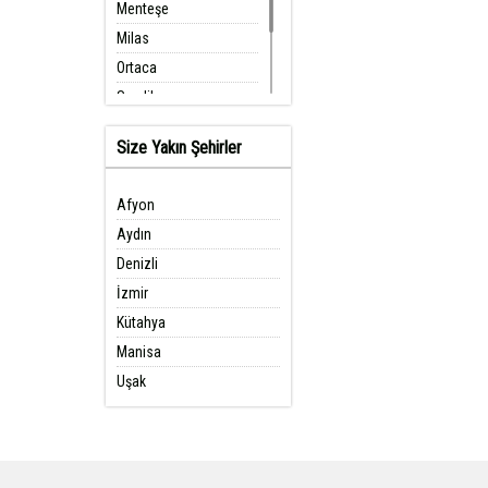
Menteşe
olmaktadır.
Milas
Şirketlerin Yatağan pima
seviyeye taşıyabilmesi i
Ortaca
firmalar için bilgilendir
için kurduğumuz katlan
Seydikemer
yaşamanız için sürekli ça
Ula
Size Yakın Şehirler
Yatağan
Yatağan Pimapen Hizmeti 
Yatağan
Afyon
Aydın
Denizli
İzmir
Kütahya
Manisa
Uşak