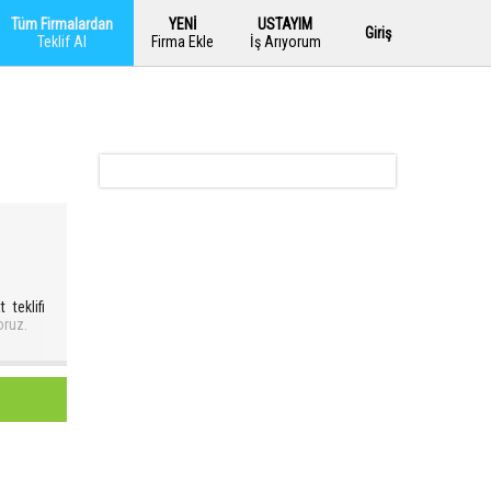
Tüm Firmalardan
YENİ
USTAYIM
Giriş
Teklif Al
Firma Ekle
İş Arıyorum
 teklifi
oruz.
a en az
yapılan
 ederken
masıdır.
ektedir.
a dahil
yardımcı