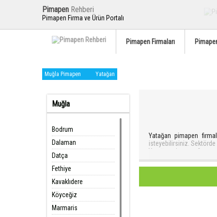
Pimapen
Rehberi
Pimapen Firma ve Ürün Portalı
Pimapen Firmaları
Pimapen
Muğla Pimapen
Yatağan
Muğla
Bodrum
Yatağan pimapen firmalar
Dalaman
isteyebilirsiniz. Sektörd
Yatağan pimapen firması
Datça
5 yıl deneyimli ve serv
balkonların örneklerine g
Fethiye
bizim önerimiz pimapen reh
Kavaklıdere
Nedeni ise; bu firmaları
Köyceğiz
Sistemimizde yer alan ona
Bu şikayet oranlarının 
Marmaris
edilmez. Şikayetlerin çö