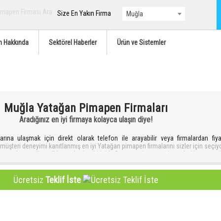
Size En Yakın Firma
Muğla
 Hakkında
Sektörel Haberler
Ürün ve Sistemler
Muğla Yatağan Pimapen Firmaları
Aradığınız en iyi firmaya kolayca ulaşın diye!
ına ulaşmak için direkt olarak telefon ile arayabilir veya firmalardan fiyat
e müşteri deneyimi kanıtlanmış en iyi Yatağan pimapen firmalarını sizler için seçiy
 seçerken en önemli hususlardan biriside firmanın pimapen sistemleri konusund
is hizmeti veren bir firma olmasına dikkat etmek gerekir. Daha önce montajı 
öz atarak firmanın işçiliğinde gösterdiği titizliği anlayabilirsiniz. Firma tercih
beri onaylı firmalar ile çalışmanızdır. .
Ücretsiz
Teklif İste
n müşteri memnuniyeti ve hizmet anlayışının tarafımızdan test edilerek onaylan
ylı firmalara herhangi bir şikayet bildiriminde belli bir – puan ile değerlendirilm
artması ve çözüm üretilmemesi durumunda firma sistemden çıkarılır ve bir dah
zümlenmesi için ekip arkadaşlarımız probleminizi yakından takip ederek size 