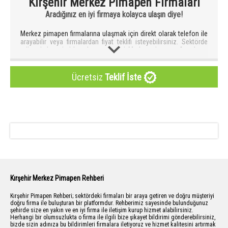
Kırşehir Merkez Pimapen Firmaları
Aradığınız en iyi firmaya kolayca ulaşın diye!
Merkez pimapen firmalarına ulaşmak için direkt olarak telefon ile
arayabilir veya firmalardan fiyat teklifi isteyebilirsiniz. Sektörde
müşteri deneyimi kanıtlanmış en iyi Merkez pimapen firmalarını
sizler için seçiyoruz.
Merkez pimapen firması seçerken en önemli hususlardan biriside
firmanın pimapen sistemleri konusunda en az 5 yıl deneyimli ve
Ücretsiz
Teklif İste
servis hizmeti veren bir firma olmasına dikkat etmek gerekir. Daha
önce montajı yapılan balkonların örneklerine göz atarak firmanın
işçiliğinde gösterdiği titizliği anlayabilirsiniz. Firma tercih ederken
bizim önerimiz pimapen rehberi onaylı firmalar ile çalışmanızdır. .
Nedeni ise; bu firmaların müşteri memnuniyeti ve hizmet
anlayışının tarafımızdan test edilerek onaylanmasıdır.
Sistemimizde yer alan onaylı firmalara herhangi bir şikayet
bildiriminde belli bir – puan ile değerlendirilmektedir. Bu şikayet
oranlarının artması ve çözüm üretilmemesi durumunda firma
sistemden çıkarılır ve bir daha dahil edilmez. Şikayetlerin
çözümlenmesi için ekip arkadaşlarımız probleminizi yakından
Kırşehir Merkez Pimapen Rehberi
takip ederek size yardımcı olmaktadır.
Kırşehir Pimapen Rehberi; sektördeki firmaları bir araya getiren ve doğru müşteriyi
Şirketlerin Merkez pimapen konusunda en kaliteli hizmeti size
doğru firma ile buluşturan bir platformdur. Rehberimiz sayesinde bulunduğunuz
sunabilmeleri için ve müşteri deneyimini en üst seviyeye
şehirde size en yakın ve en iyi firma ile iletişim kurup hizmet alabilirsiniz.
taşıyabilmesi için pimapen rehberi önemli çalışmalar yapmaktadır.
Herhangi bir olumsuzlukta o firma ile ilgili bize şikayet bildirimi gönderebilirsiniz,
Hem mutlu müşteriler hem de mutlu firmalar için bilgilendirici özel
bizde sizin adınıza bu bildirimleri firmalara iletiyoruz ve hizmet kalitesini artırmak