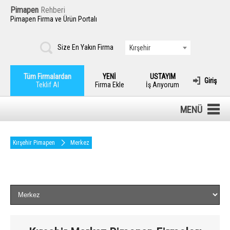
Pimapen
Rehberi
Pimapen Firma ve Ürün Portalı
Size En Yakın Firma
Kırşehir
Tüm Firmalardan
YENİ
USTAYIM
Giriş
Teklif Al
Firma Ekle
İş Arıyorum
MENÜ
Kırşehir Pimapen
Merkez